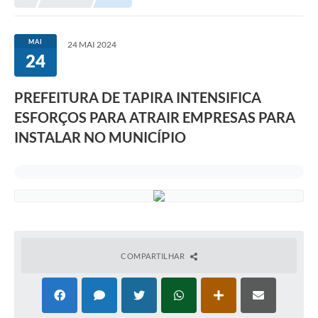
Conselhos Municipais
Portal Leis Municipais
MAI
24 MAI 2024
24
Contas Públicas
Editais
PREFEITURA DE TAPIRA INTENSIFICA
ESFORÇOS PARA ATRAIR EMPRESAS PARA
Cultura e Patrimônio
INSTALAR NO MUNICÍPIO
A Prefeitura
Portal Transparencia
Lei Aldir Blanc
Contatos Úteis
Serviços Online
COMPARTILHAR
Sic
Agenda