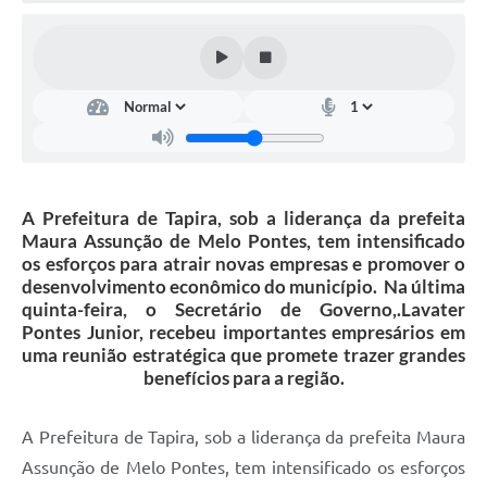
Arquivos para Download
Jornal
RH Meu Holerite
Portal MROSC
Publicações MROSC
A Prefeitura de Tapira, sob a liderança da prefeita
Maura Assunção de Melo Pontes, tem intensificado
Mananciais Tapirenses
os esforços para atrair novas empresas e promover o
desenvolvimento econômico do município. Na última
Carta de Serviços
quinta-feira, o Secretário de Governo,.Lavater
Pontes Junior, recebeu importantes empresários em
Contato
uma reunião estratégica que promete trazer grandes
benefícios para a região.
A Prefeitura de Tapira, sob a liderança da prefeita Maura
Assunção de Melo Pontes, tem intensificado os esforços