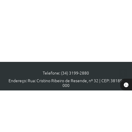
Telefone: (34) 3199-2880
Endereço: Rua: Cristino Ribeiro de Resende, nº 32 | CEP: 38189-
000
Atendimento de segunda a sexta, das 08:00 às 17:00 horas.
CNPJ: 18.140.806/0001-40
Prefeitura de Municipal Tapira - MG
Versão do Sistema:
3.5.3 - 19/06/2026