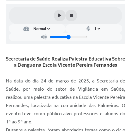
Arquivos para Download
Jornal
RH Meu Holerite
Portal MROSC
Publicações MROSC
Secretaria de Saúde Realiza Palestra Educativa Sobre
a Dengue na Escola Vicente Pereira Fernandes
Mananciais Tapirenses
Carta de Serviços
Na data do dia 24 de março de 2025, a Secretaria de
Saúde, por meio do setor de Vigilância em Saúde,
Contato
realizou uma palestra educativa na Escola Vicente Pereira
Fernandes, localizada na comunidade das Palmeiras. O
evento teve como público-alvo professores e alunos do
1º ao 9º ano.
Durante a palestra, foram abordados temas como o ciclo