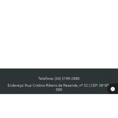
Telefone: (34) 3199-2880
Endereço: Rua: Cristino Ribeiro de Resende, nº 32 | CEP: 38189-
000
Atendimento de segunda a sexta, das 08:00 às 17:00 horas.
CNPJ: 18.140.806/0001-40
Prefeitura de Municipal Tapira - MG