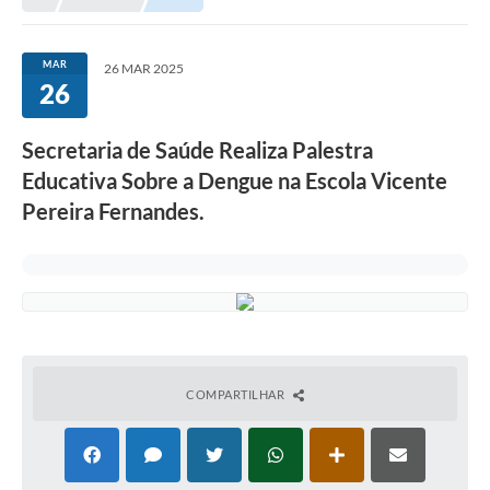
Conselhos Municipais
Portal Leis Municipais
MAR
26 MAR 2025
26
Contas Públicas
Editais
Secretaria de Saúde Realiza Palestra
Educativa Sobre a Dengue na Escola Vicente
Cultura e Patrimônio
Pereira Fernandes.
A Prefeitura
Portal Transparencia
Lei Aldir Blanc
Contatos Úteis
Serviços Online
COMPARTILHAR
Sic
Agenda