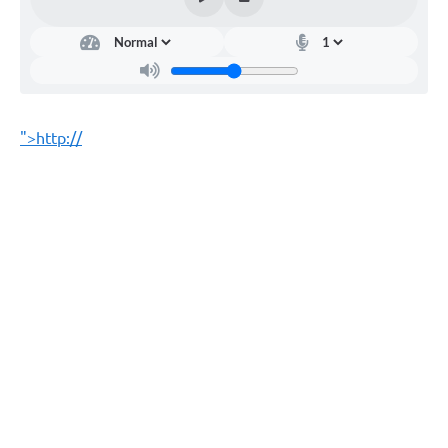
Arquivos para Download
Jornal
RH Meu Holerite
">http://
Portal MROSC
Publicações MROSC
Mananciais Tapirenses
Carta de Serviços
Contato