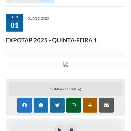
Conselhos Municipais
Portal Leis Municipais
AGO
01 AGO 2025
01
Contas Públicas
Editais
EXPOTAP 2025 - QUINTA-FEIRA 1
Cultura e Patrimônio
A Prefeitura
Portal Transparencia
Lei Aldir Blanc
COMPARTILHAR
Contatos Úteis
Serviços Online
Sic
Agenda