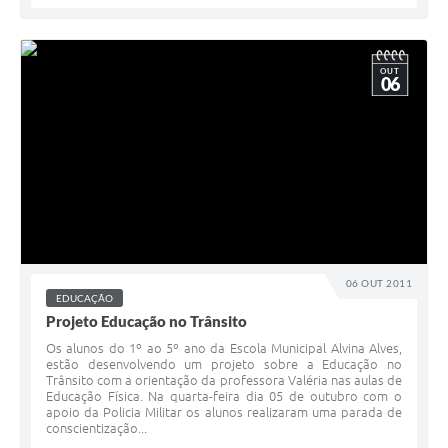
OUT
06
06 OUT 2011
EDUCAÇÃO
Projeto Educação no Trânsito
Os alunos do 1º ao 5º ano da Escola Municipal Alvina Alves,
estão desenvolvendo um projeto sobre a Educação no
Trânsito com a orientação da professora Valéria nas aulas de
Educação Física. Na quarta-feira dia 05 de outubro com o
apoio da Policia Militar os alunos realizaram uma parada de
conscientização...