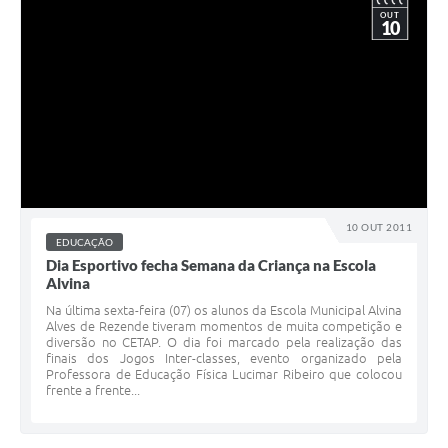
OUT
10
10 OUT 2011
EDUCAÇÃO
Dia Esportivo fecha Semana da Criança na Escola
Alvina
Na última sexta-feira (07) os alunos da Escola Municipal Alvina
Alves de Rezende tiveram momentos de muita competição e
diversão no CETAP. O dia foi marcado pela realização das
finais dos Jogos Inter-classes, evento organizado pela
Professora de Educação Física Lucimar Ribeiro que colocou
frente a frente...