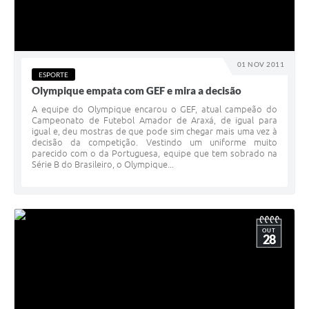
01 NOV 2011
ESPORTE
Olympique empata com GEF e mira a decisão
A equipe do Olympique encarou o GEF, atual campeão do
Campeonato de Futebol Amador de Araxá, de igual para
igual e, deu mostras de que pode sim chegar mais uma vez à
decisão da competição. Vestindo um uniforme muito
parecido com o da Portuguesa, equipe que tem sobrado na
Série B do Brasileiro, o Olympique...
OUT
28