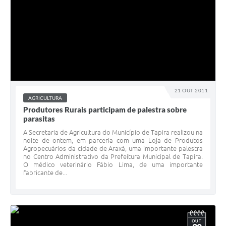
21 OUT 2011
AGRICULTURA
Produtores Rurais participam de palestra sobre
parasitas
A Secretaria de Agricultura do Município de Tapira realizou na
noite de ontem, em parceria com uma Loja de Produtos
Agropecuários da cidade de Araxá, uma importante palestra
no Centro Administrativo da Prefeitura Municipal de Tapira.
O médico veterinário Fábio Lima, de uma importante
fabricante de...
OUT