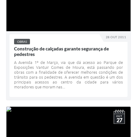
28 OUT 2011
OBRAS
Construção de calçadas garante segurança de
pedestres
A Avenida 1º de Março, via que dá acesso ao Parque de
Exposições Vantuir Gomes de Moura, está passando por
obras com a finalidade de oferecer melhores condições de
trânsito para os pedestres. A avenida em questão é um dos
principais acessos ao centro da cidade para vários
moradores que moram nas...
OUT
27