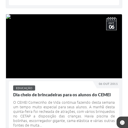
OUT
06
06 OUT 2011
EDUCAÇÃO
Dia cheio de brincadeiras para os alunos do CEMEI
O CEMEI Comecinho de Vida continua fazendo desta semana
um tempo muito especial para seus alunos. A manhã desta
quinta-feira foi recheada de atrações, com vários brinquedos
no CETAP a disposição das crianças. Havia piscina de
bolinhas, escorregador gigante, cama elástica e várias outras
fontes de muita...