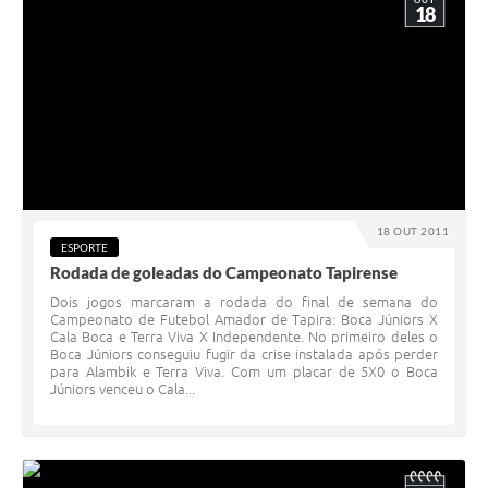
OUT
18
18 OUT 2011
ESPORTE
Rodada de goleadas do Campeonato Tapirense
Dois jogos marcaram a rodada do final de semana do
Campeonato de Futebol Amador de Tapira: Boca Júniors X
Cala Boca e Terra Viva X Independente. No primeiro deles o
Boca Júniors conseguiu fugir da crise instalada após perder
para Alambik e Terra Viva. Com um placar de 5X0 o Boca
Júniors venceu o Cala...