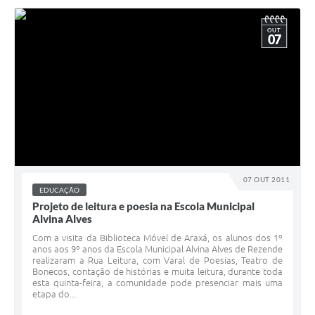
OUT
07
07 OUT 2011
EDUCAÇÃO
Projeto de leitura e poesia na Escola Municipal
Alvina Alves
Com a visita da Biblioteca Móvel de Araxá, os alunos dos 1º
anos aos 9º anos da Escola Municipal Alvina Alves de Rezende
realizaram a Rua Leitura, com Varal de Poesias, Teatro de
Bonecos, contação de histórias e muita leitura, durante toda
esta quinta-feira, a comunidade pode presenciar mais uma
etapa do...