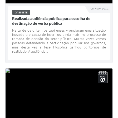
08 NOV 2011
GABINETE
Realizada audiência pública para escolha de
destinação de verba pública
Na tarde de ontem os tapirenses vivenciaram uma situação
inovadora e capaz de inseri-los, ainda mais, no processo de
tomada de decisão do setor público. Muitas vezes vemos
pessoas defendendo a participação popular nos governos,
mas desta vez a tese filosófica ganhou contornos de
realidade. A audiência...
NOV
07