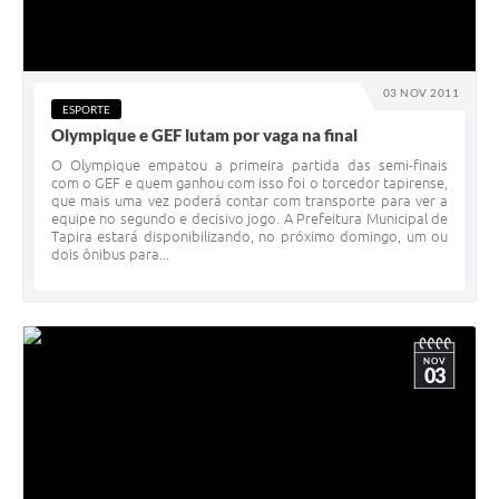
03 NOV 2011
ESPORTE
Olympique e GEF lutam por vaga na final
O Olympique empatou a primeira partida das semi-finais
com o GEF e quem ganhou com isso foi o torcedor tapirense,
que mais uma vez poderá contar com transporte para ver a
equipe no segundo e decisivo jogo. A Prefeitura Municipal de
Tapira estará disponibilizando, no próximo domingo, um ou
dois ônibus para...
NOV
03