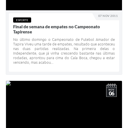
07 NOV 2011
ESPORTE
Final de semana de empates no Campeonato
Tapirense
No último domingo o Campeonato de Futebol Amador de
Tapira Viveu uma tarde de empates, resultado que aconteceu
nas duas partidas realizadas. Na primeira delas o
Independente, que já vinha crescendo bastante nas últimas
rodadas, aprontou para cima do Cala Boca, chegou a estar
vencendo, mas acabou...
NOV
06