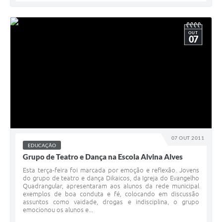
OUT
07
07 OUT 2011
EDUCAÇÃO
Grupo de Teatro e Dança na Escola Alvina Alves
Esta terça-feira foi marcada por emoção e reflexão. Jovens
do grupo de teatro e dança Dikaicos, da Igreja do Evangelho
Quadrangular, apresentaram aos alunos da rede municipal
exemplos de boa conduta e fé, colocando em discussão
assuntos como vaidade, drogas e indisciplina, o grupo
emocionou os alunos e...