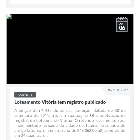
OUT
06
06 OUT 2011
GABINETE
Loteamento Vitória tem registro publicado
A edição de nº 435 do Jornal Interação, datada de 30 de
setembro de 2011, traz em sua página 6B a publicação de
registro do Loteamento Vitória. O referido loteamento será
implementado na saída da cidade de Tapira, no sentido do
antigo laticínio, em um terreno de 243.062,00m2, subdividido
em 24 quadras, e...