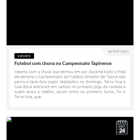
24 OUT 2011
ESPORTE
Futebol com chuva no Campeonato Tapirense
Mesmo com a chuva que teimou em cair durante todo o final
de semana o Campeonato de Futebol Amador de Tapira não
parou e teve dois jogos realizados no domingo. Terra Viva e
Cala Boca entraram em campo no primeiro jogo da rodada e
quem levou a melhor, assim como no primeiro turno, foi o
Terra Viva, que...
OUT
24