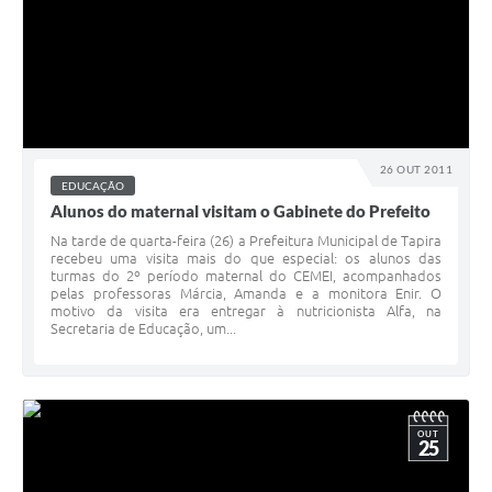
26 OUT 2011
EDUCAÇÃO
Alunos do maternal visitam o Gabinete do Prefeito
Na tarde de quarta-feira (26) a Prefeitura Municipal de Tapira
recebeu uma visita mais do que especial: os alunos das
turmas do 2º período maternal do CEMEI, acompanhados
pelas professoras Márcia, Amanda e a monitora Enir. O
motivo da visita era entregar à nutricionista Alfa, na
Secretaria de Educação, um...
OUT
25