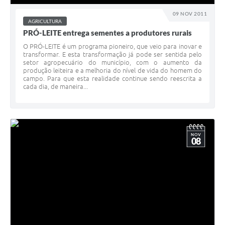
09 NOV 2011
AGRICULTURA
PRÓ-LEITE entrega sementes a produtores rurais
O PRÓ-LEITE é um programa pioneiro, que veio para inovar e
transformar. E esta transformação já pode ser sentida pelo
setor agropecuário do município, com o aumento da
produção leiteira e a melhoria do nível de vida do homem do
campo. Para que esta realidade continue sendo reescrita a
cada dia, de maneira...
NOV
08