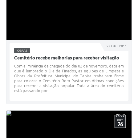
27 OUT 2011
OBRAS
Cemitério recebe melhorias para receber visitação
Com a iminência da chegada do dia 02 de novembro, data em
que é lembrado o Dia de Finados, as equipes de Limpeza e
Obras da Prefeitura Municipal de Tapira trabalham firme
para colocar o Cemitério Bom Pastor em ótimas condições
para receber a visitação popular. Toda a área do cemitério
está passando por...
OUT
26