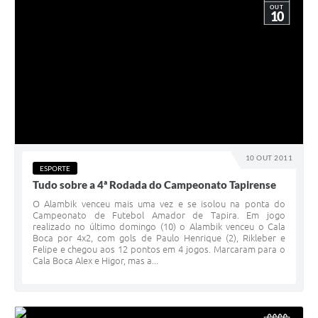
OUT
10
10 OUT 2011
ESPORTE
Tudo sobre a 4ª Rodada do Campeonato Tapirense
O Alambik venceu mais uma vez e se isolou na ponta do
Campeonato de Futebol Amador de Tapira. Em jogo
realizado no último domingo (10) o Alambik venceu o Cala
Boca por 4x2, com gols de Paulo Henrique (2), Rikleber e
Felipe e chegou aos 12 pontos em 4 jogos. Marcaram para o
Cala Boca Alex e Higor, mas a...