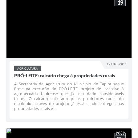
19
19 OUT 2011
AGRICULTURA
PRÓ-LEITE: calcário chega à propriedades rurais
A Secretaria de Agricultura do Município de Tapira segue
firme na execução do PRÓ-LEITE, projeto de incentivo à
agropecuária tapirense que já tem dado consideráveis
frutos. O calcário solicitado pelos produtores rurais do
município através do projeto já está sendo entregue nas
propriedades rurais e...