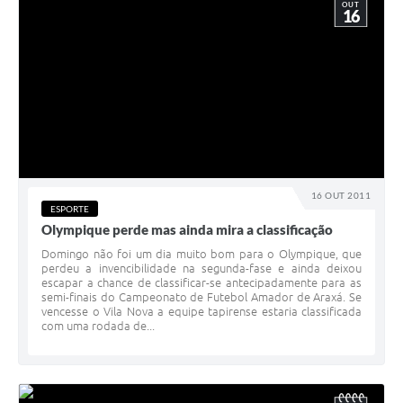
OUT
16
16 OUT 2011
ESPORTE
Olympique perde mas ainda mira a classificação
Domingo não foi um dia muito bom para o Olympique, que
perdeu a invencibilidade na segunda-fase e ainda deixou
escapar a chance de classificar-se antecipadamente para as
semi-finais do Campeonato de Futebol Amador de Araxá. Se
vencesse o Vila Nova a equipe tapirense estaria classificada
com uma rodada de...