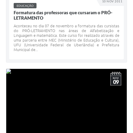
10 NOV 2011
EDUCAÇÃO
Arquivos para Download
Formatura das professoras que cursaram o PRÓ-
LETRAMENTO
Jornal
Aconteceu no dia 07 de novembro a formatura das cursistas
do PRÓ-LETRAMENTO nas áreas de Alfabetização e
RH Meu Holerite
Linguagem e matemática. Este curso foi realizado através de
uma parceria entre MEC (Ministério de Educação e Cultura),
Portal MROSC
UFU (Universidade Federal de Uberlândia) e Prefeitura
Municipal de...
Publicações MROSC
Mananciais Tapirenses
Carta de Serviços
NOV
09
Contato