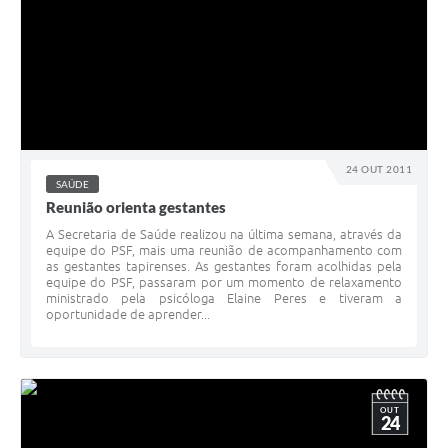
24 OUT 2011
SAÚDE
Reunião orienta gestantes
A Secretaria de Saúde realizou na última semana, através da
equipe do PSF, mais uma reunião de acompanhamento com
as gestantes tapirenses. As gestantes foram acolhidas pela
equipe do PSF, passaram por um momento de relaxamento
ministrado pela psicóloga Elaine Peres e tiveram a
oportunidade de aprender...
OUT
24