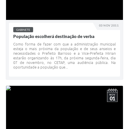
03 NOV 2011
GABINETE
População escolherá destinação de verba
Como forma de fazer com que a administração municipal
esteja o mais próxima da população e de seus anseios e
necessidades o Prefeito Barroso e a Vice-Prefeita Mirian
estarão organizando às 17h, da próxima segunda-feira, dia
07 de novembro, no CETAP, uma audiência pública. Na
oportunidade a população que...
NOV
01