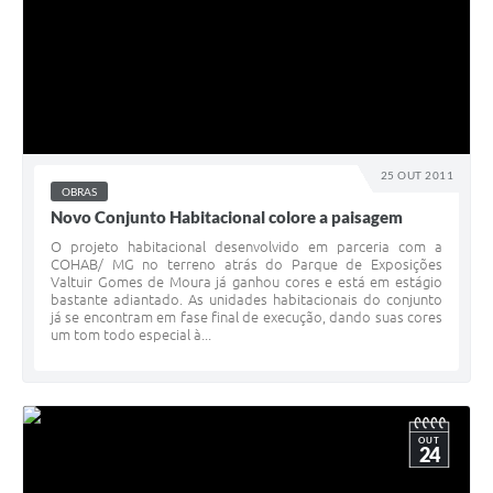
25 OUT 2011
OBRAS
Novo Conjunto Habitacional colore a paisagem
O projeto habitacional desenvolvido em parceria com a
COHAB/ MG no terreno atrás do Parque de Exposições
Valtuir Gomes de Moura já ganhou cores e está em estágio
bastante adiantado. As unidades habitacionais do conjunto
já se encontram em fase final de execução, dando suas cores
um tom todo especial à...
OUT
24