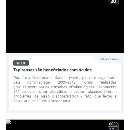
20
20 OUT 2011
SAÚDE
Tapirenses são beneficiados com óculos
Durante a Maratona da Saúde - evento pioneiro organizado
pela Administração 2009-2012, foram realizadas
gratuitamente várias consultas oftalmológicas. Exatamente
120 pessoas foram atendidas e destas, algumas tiveram
problemas de visão diagnosticados - fato que levou a
Secretaria de Saúde a buscar uma...
OUT