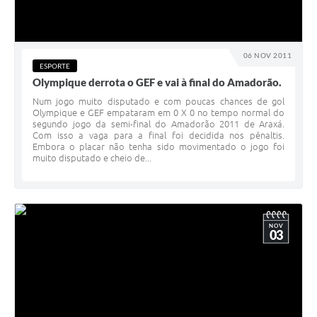
06 NOV 2011
ESPORTE
Olympique derrota o GEF e vai à final do Amadorão.
Num jogo muito disputado e com poucas chances de gol
Olympique e GEF empataram em 0 X 0 no tempo normal do
segundo jogo da semi-final do Amadorão 2011 de Araxá.
Com isso a vaga para a final foi decidida nos pênaltis.
Embora o placar não tenha sido movimentado o jogo foi
muito disputado e cheio de...
NOV
03