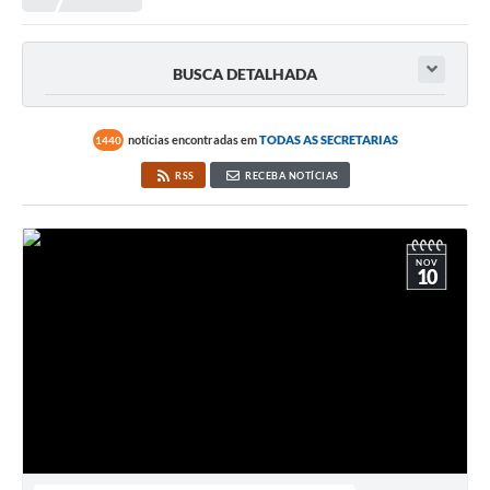
Conselhos Municipais
Portal Leis Municipais
BUSCA DETALHADA
Contas Públicas
Editais
notícias encontradas em
TODAS AS SECRETARIAS
1440
RSS
RECEBA NOTÍCIAS
Cultura e Patrimônio
A Prefeitura
NOV
Portal Transparencia
10
Lei Aldir Blanc
Contatos Úteis
Serviços Online
Sic
Agenda