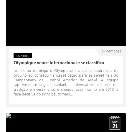
24 OUT 2011
ESPORTE
Olympique vence Internacional e se classifica
No último domingo o Olympique encheu os tapirenses de
orgulho ao conseguir a classificação para as semi-finais do
Campeonato de Futebol Amador de Araxá. A equipe
tapirense conseguiu suplantar adversários de enorme
tradição e investimento e chegou, assim como em 2010, à
fase decisiva do principal torneio...
OUT
21