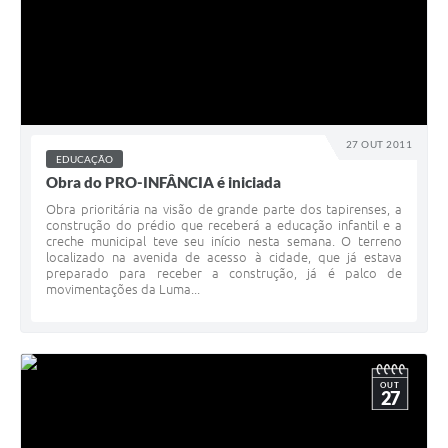
27 OUT 2011
EDUCAÇÃO
Obra do PRO-INFÂNCIA é iniciada
Obra prioritária na visão de grande parte dos tapirenses, a
construção do prédio que receberá a educação infantil e a
creche municipal teve seu início nesta semana. O terreno
localizado na avenida de acesso à cidade, que já estava
preparado para receber a construção, já é palco de
movimentações da Luma...
OUT
27