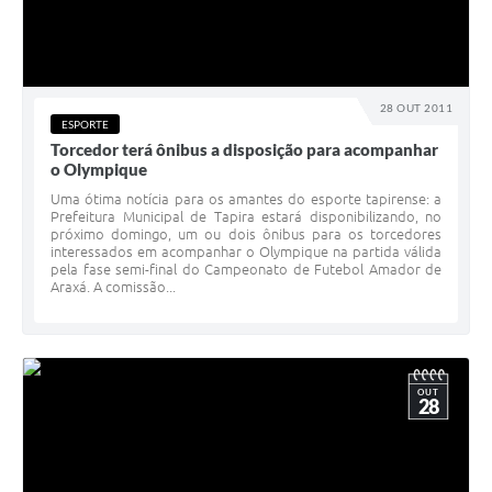
28 OUT 2011
ESPORTE
Torcedor terá ônibus a disposição para acompanhar
o Olympique
Uma ótima notícia para os amantes do esporte tapirense: a
Prefeitura Municipal de Tapira estará disponibilizando, no
próximo domingo, um ou dois ônibus para os torcedores
interessados em acompanhar o Olympique na partida válida
pela fase semi-final do Campeonato de Futebol Amador de
Araxá. A comissão...
OUT
28