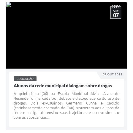
OUT
07
07 OUT 2011
EDUCAÇÃO
Alunos da rede municipal dialogam sobre drogas
A quinta-feira (06) na Escola Municipal Alvina Alves de
Resende foi marcada por debate e diálogo acerca do uso de
drogas. Dois ex-usuários, Germano Cunha e Cacildo
(carinhosamente chamado de Cau) trouxeram aos alunos da
rede municipal de ensino suas trajetórias e o envolvimento
com as substâncias...