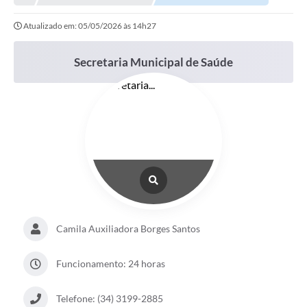
Conselhos Municipais
Atualizado em: 05/05/2026 às 14h27
Portal Leis Municipais
Contas Públicas
Secretaria Municipal de Saúde
Editais
Cultura e Patrimônio
A Prefeitura
Portal Transparencia
Lei Aldir Blanc
Contatos Úteis
Camila Auxiliadora Borges Santos
Serviços Online
Funcionamento: 24 horas
Sic
Telefone: (34) 3199-2885
Agenda