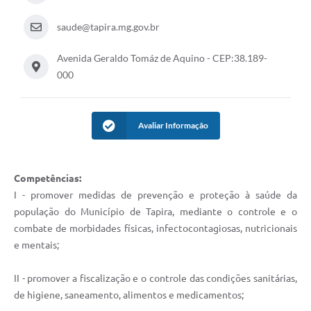
Arquivos para Download
saude@tapira.mg.gov.br
Jornal
Avenida Geraldo Tomáz de Aquino - CEP:38.189-
000
RH Meu Holerite
Portal MROSC
Avaliar Informação
Publicações MROSC
Mananciais Tapirenses
Competências:
Carta de Serviços
I - promover medidas de prevenção e proteção à saúde da
Contato
população do Município de Tapira, mediante o controle e o
combate de morbidades físicas, infectocontagiosas, nutricionais
e mentais;
II - promover a fiscalização e o controle das condições sanitárias,
de higiene, saneamento, alimentos e medicamentos;