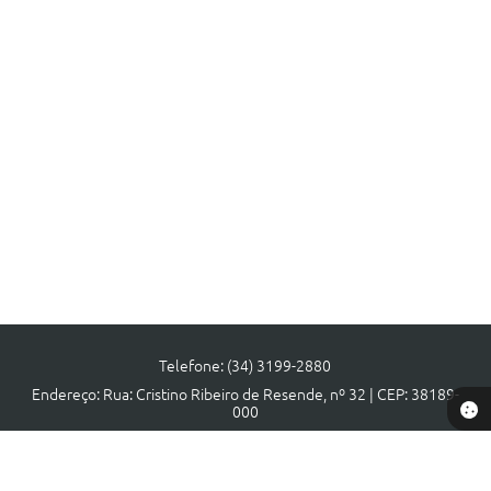
Telefone: (34) 3199-2880
Endereço: Rua: Cristino Ribeiro de Resende, nº 32 | CEP: 38189-
000
Atendimento de segunda a sexta, das 08:00 às 17:00 horas.
CNPJ: 18.140.806/0001-40