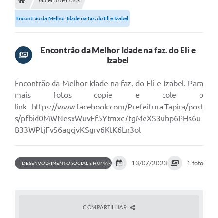
Galeria de Fotos
Conselhos Municipais
Encontrão da Melhor Idade na faz. do Eli e Izabel
Portal Leis Municipais
Contas Públicas
Encontrão da Melhor Idade na faz. do Eli e
Izabel
Editais
Cultura e Patrimônio
Encontrão da Melhor Idade na faz. do Eli e Izabel. Para
mais fotos copie e cole o
A Prefeitura
link https://www.facebook.com/Prefeitura.Tapira/post
s/pfbid0MWNesxWuvFf5Ytmxc7tgMeXS3ubp6PHs6u
Portal Transparencia
B33WPtjFvS6agcjvKSgrv6KtK6Ln3ol
Lei Aldir Blanc
Contatos Úteis
13/07/2023
1 foto
DESENVOLVIMENTO SOCIAL E HUMANO
Serviços Online
Sic
COMPARTILHAR
Agenda