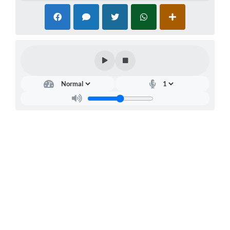
Arquivos para Download
Jornal
RH Meu Holerite
Portal MROSC
Publicações MROSC
Mananciais Tapirenses
Carta de Serviços
Contato