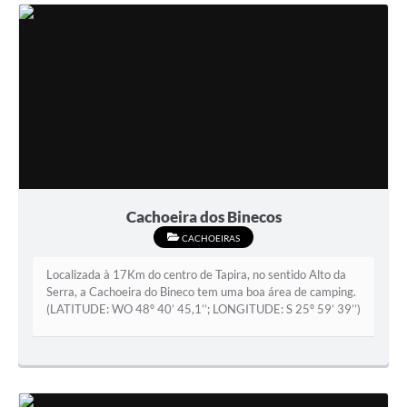
Cachoeira dos Binecos
CACHOEIRAS
Localizada à 17Km do centro de Tapira, no sentido Alto da
Serra, a Cachoeira do Bineco tem uma boa área de camping.
(LATITUDE: WO 48º 40’ 45,1’’; LONGITUDE: S 25º 59’ 39’’)