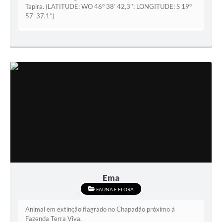
Tapira. (LATITUDE: WO 46° 38’ 42,3’’; LONGITUDE: S 19°
57’ 37,1’’)
Ema
FAUNA E FLORA
Animal em extinção flagrado no Chapadão próximo à
Fazenda Terra Viva.