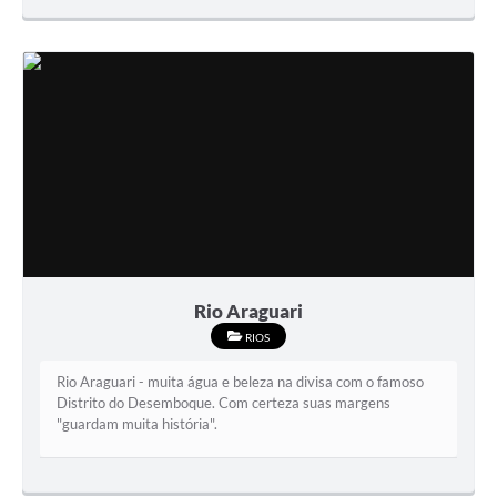
Rio Araguari
RIOS
Rio Araguari - muita água e beleza na divisa com o famoso
Distrito do Desemboque. Com certeza suas margens
"guardam muita história".