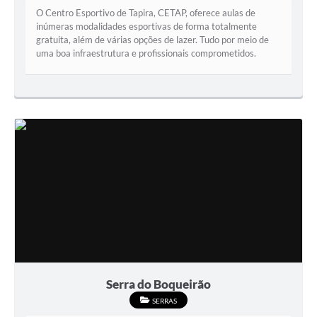
O Centro Esportivo de Tapira, CETAP, oferece aulas de
Arquivos para Download
inúmeras modalidades esportivas de forma totalmente
gratuita, além de várias opções de lazer. Tudo por meio de
Jornal
uma boa infraestrutura e profissionais comprometidos.
RH Meu Holerite
Portal MROSC
Publicações MROSC
Mananciais Tapirenses
Carta de Serviços
Contato
Serra do Boqueirão
SERRAS