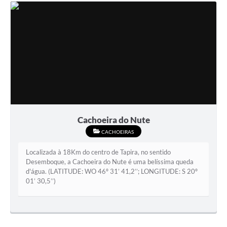
Cachoeira do Nute
CACHOEIRAS
Localizada à 18Km do centro de Tapira, no sentido
Desemboque, a Cachoeira do Nute é uma belíssima queda
d'água. (LATITUDE: WO 46º 31’ 41,2’’; LONGITUDE: S 20º
01’ 30,5’’)