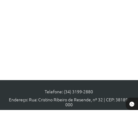
Telefone: (34) 3199-2880
Endereço: Rua: Cristino Ribeiro de Resende, nº 32 | CEP: 38189-
000
Atendimento de segunda a sexta, das 08:00 às 17:00 horas.
CNPJ: 18.140.806/0001-40
Prefeitura de Municipal Tapira - MG