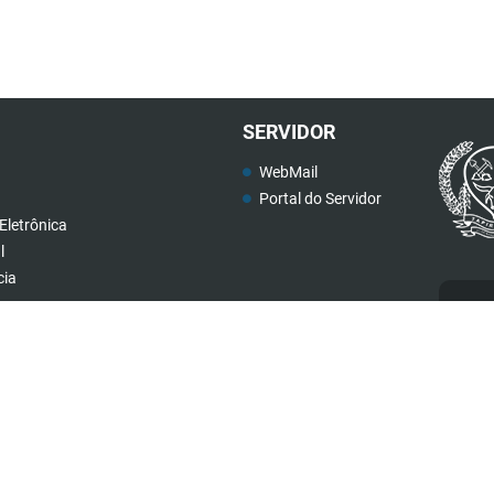
SERVIDOR
WebMail
Portal do Servidor
Eletrônica
l
cia
teis
Ca
(34) 3199-2880
governo@tapira.mg.gov.br
Atendimento de segunda a sexta, das 08:00 às
17:00 horas.