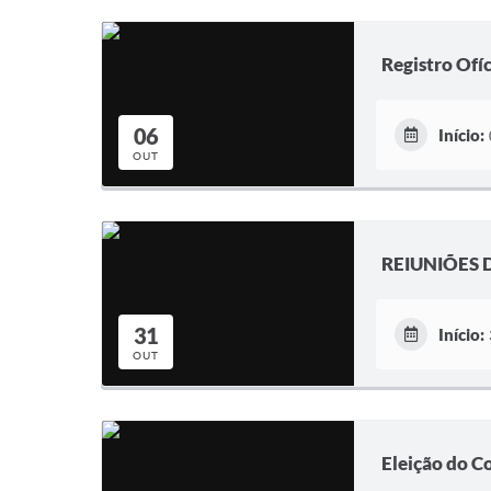
Registro Ofíc
06
Início:
OUT
REIUNIÕES 
31
Início:
OUT
Eleição do C