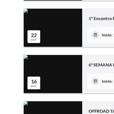
1º Encontro 
22
Início:
OUT
6ª SEMANA
16
Início:
OUT
OFFROAD T