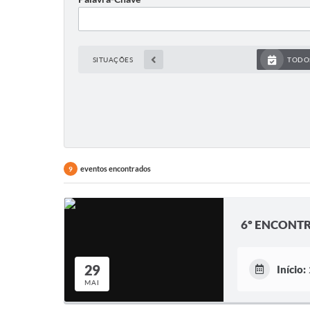
SITUAÇÕES
TODO
eventos encontrados
9
6º ENCONTR
29
Início:
MAI