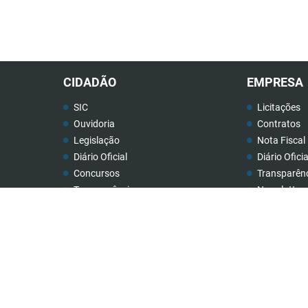
CIDADÃO
EMPRESA
SIC
Licitações
Ouvidoria
Contratos
Legislação
Nota Fiscal 
Diário Oficial
Diário Oficia
Concursos
Transparên
Transparência
Newslatter
Contato
Telefones Ú
Newslatter
Rua: Cristino Ribeiro de Resende, nº 32
Telefones Úteis
CEP 38189-000
18.140.806/0001-40