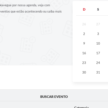
! Navegue por nossa agenda, veja com
D
S
 eventos que estão acontecendo ou saiba mais
26
27
2
3
9
10
16
17
23
24
30
31
BUSCAR EVENTO
Categoria