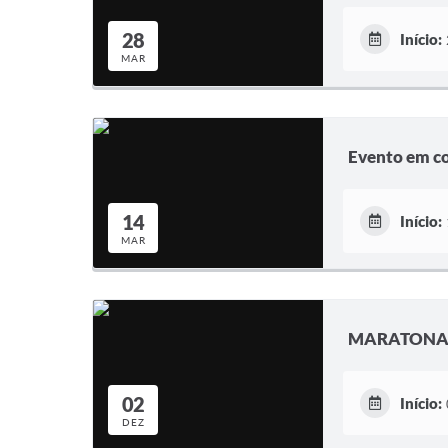
28
Início:
MAR
Evento em c
14
Início:
MAR
MARATONA 
02
Início:
DEZ