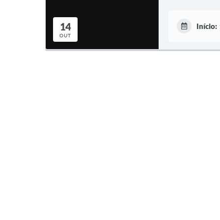
14
Início:
OUT