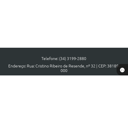
Telefone: (34) 3199-2880
Endereço: Rua: Cristino Ribeiro de Resende, nº 32 | CEP: 38189-
000
Atendimento de segunda a sexta, das 08:00 às 17:00 horas.
CNPJ: 18.140.806/0001-40
Prefeitura de Municipal Tapira - MG
Versão do Sistema:
3.5.3 - 19/06/2026
Portal atualizado em:
28/07/2026 10:46
Dados Abertos