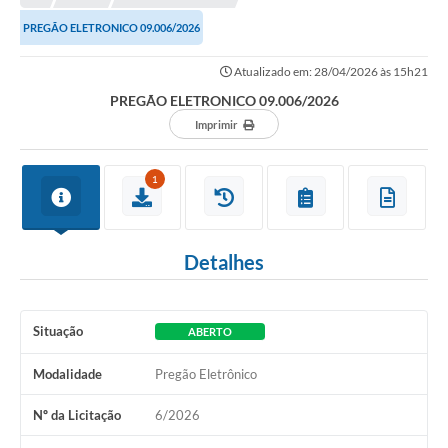
Conselhos Municipais
PREGÃO ELETRONICO 09.006/2026
Portal Leis Municipais
Atualizado em: 28/04/2026 às 15h21
Contas Públicas
PREGÃO ELETRONICO 09.006/2026
Editais
Imprimir
Cultura e Patrimônio
1
A Prefeitura
Portal Transparencia
Detalhes
Lei Aldir Blanc
Contatos Úteis
Situação
ABERTO
Serviços Online
Modalidade
Pregão Eletrônico
Sic
Nº da Licitação
6/2026
Agenda