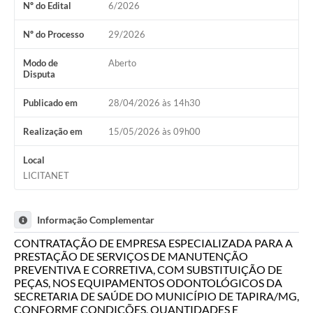
Nº do Edital
6/2026
Arquivos para Download
Nº do Processo
29/2026
Jornal
Modo de
Aberto
Disputa
RH Meu Holerite
Publicado em
28/04/2026 às 14h30
Portal MROSC
Publicações MROSC
Realização em
15/05/2026 às 09h00
Mananciais Tapirenses
Local
LICITANET
Carta de Serviços
Contato
Informação Complementar
CONTRATAÇÃO DE EMPRESA ESPECIALIZADA PARA A
PRESTAÇÃO DE SERVIÇOS DE MANUTENÇÃO
PREVENTIVA E CORRETIVA, COM SUBSTITUIÇÃO DE
PEÇAS, NOS EQUIPAMENTOS ODONTOLÓGICOS DA
SECRETARIA DE SAÚDE DO MUNICÍPIO DE TAPIRA/MG,
CONFORME CONDIÇÕES, QUANTIDADES E