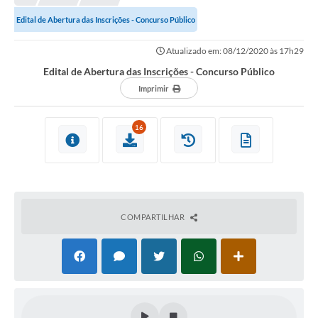
Conselhos Municipais
Edital de Abertura das Inscrições - Concurso Público
Portal Leis Municipais
Atualizado em: 08/12/2020 às 17h29
Contas Públicas
Edital de Abertura das Inscrições - Concurso Público
Editais
Imprimir
Cultura e Patrimônio
16
A Prefeitura
Portal Transparencia
Lei Aldir Blanc
COMPARTILHAR
Contatos Úteis
Serviços Online
Sic
Agenda