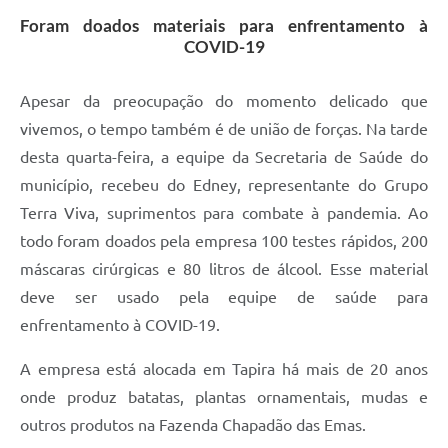
Foram doados materiais para enfrentamento à
Arquivos para Download
COVID-19
Jornal
Apesar da preocupação do momento delicado que
RH Meu Holerite
vivemos, o tempo também é de união de forças. Na tarde
Portal MROSC
desta quarta-feira, a equipe da Secretaria de Saúde do
município, recebeu do Edney, representante do Grupo
Publicações MROSC
Terra Viva, suprimentos para combate à pandemia. Ao
Mananciais Tapirenses
todo foram doados pela empresa 100 testes rápidos, 200
Carta de Serviços
máscaras cirúrgicas e 80 litros de álcool. Esse material
deve ser usado pela equipe de saúde para
Contato
enfrentamento à COVID-19.
A empresa está alocada em Tapira há mais de 20 anos
onde produz batatas, plantas ornamentais, mudas e
outros produtos na Fazenda Chapadão das Emas.