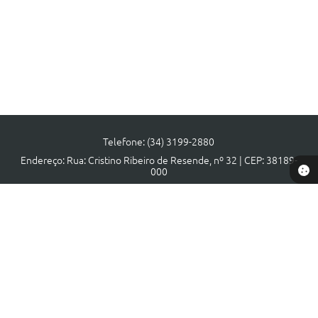
Telefone: (34) 3199-2880
Endereço: Rua: Cristino Ribeiro de Resende, nº 32 | CEP: 38189-
000
Atendimento de segunda a sexta, das 08:00 às 17:00 horas.
CNPJ: 18.140.806/0001-40
Prefeitura de Municipal Tapira - MG
Versão do Sistema:
3.5.3 - 19/06/2026
Portal atualizado em:
28/07/2026 10:46
Dados Abertos