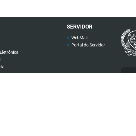
SERVIDOR
WebMail
Portal do Servidor
Eletrônica
l
cia
teis
Ca
(34) 3199-2880
governo@tapira.mg.gov.br
Atendimento de segunda a sexta, das 08:00 às
17:00 horas.