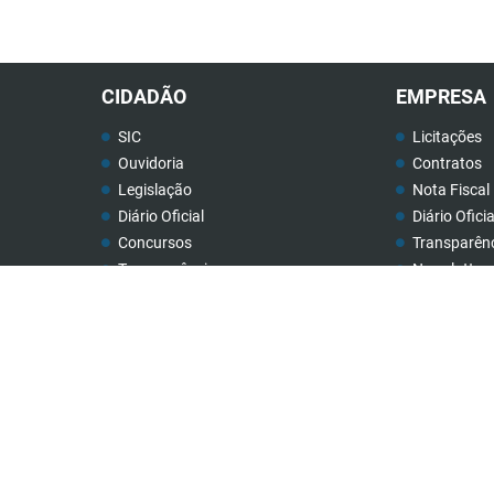
CIDADÃO
EMPRESA
SIC
Licitações
Ouvidoria
Contratos
Legislação
Nota Fiscal 
Diário Oficial
Diário Oficia
Concursos
Transparên
Transparência
Newslatter
Contato
Telefones Ú
Newslatter
Rua: Cristino Ribeiro de Resende, nº 32
Telefones Úteis
CEP 38189-000
18.140.806/0001-40