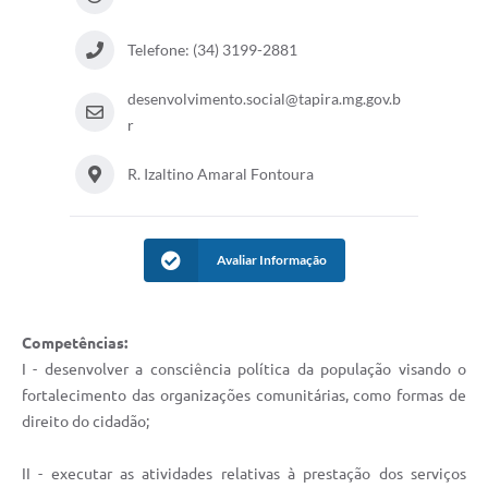
Arquivos para Download
Telefone: (34) 3199-2881
Jornal
desenvolvimento.social@tapira.mg.gov.b
RH Meu Holerite
r
Portal MROSC
R. Izaltino Amaral Fontoura
Publicações MROSC
Mananciais Tapirenses
Avaliar Informação
Carta de Serviços
Contato
Competências:
I - desenvolver a consciência política da população visando o
fortalecimento das organizações comunitárias, como formas de
direito do cidadão;
II - executar as atividades relativas à prestação dos serviços