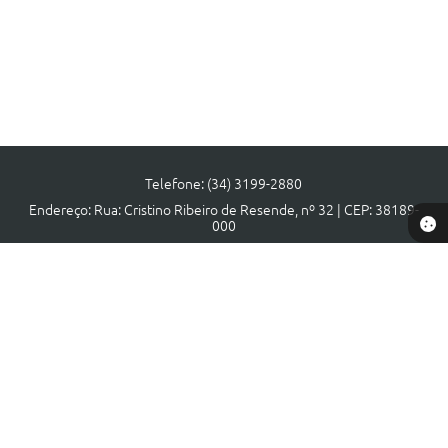
Telefone: (34) 3199-2880
Endereço: Rua: Cristino Ribeiro de Resende, nº 32 | CEP: 38189-
000
Atendimento de segunda a sexta, das 08:00 às 17:00 horas.
CNPJ: 18.140.806/0001-40
Prefeitura de Municipal Tapira - MG
Versão do Sistema:
3.5.3 - 19/06/2026
Portal atualizado em:
28/07/2026 10:46
Dados Abertos