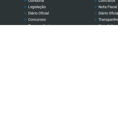
Ouvidoria
Contratos
Legislação
Nota Fiscal 
Diário Oficial
Diário Oficia
Concursos
Transparên
Transparência
Newslatter
Contato
Telefones Ú
Newslatter
Rua: Cristino Ribeiro de Resende, nº 32
Telefones Úteis
CEP 38189-000
18.140.806/0001-40
Ve