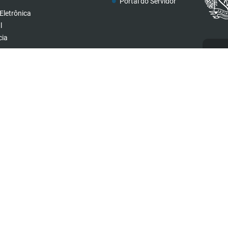
Portal do Servidor
Eletrônica
l
cia
teis
Ca
(34) 3199-2880
governo@tapira.mg.gov.br
Atendimento de segunda a sexta, das 08:00 às
17:00 horas.
rsão do Sistema:
3.5.3 - 19/06/2026
Portal atualizado em:
28/07/2026
Copyright Instar - 2006-2026. Todos os direitos reservados -
Instar Tecnologia