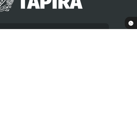
Newsletter
dastre-se para receber informativos da Prefeitura em
seu e-mail
Nome
E-mail
Cadastrar
 10:46