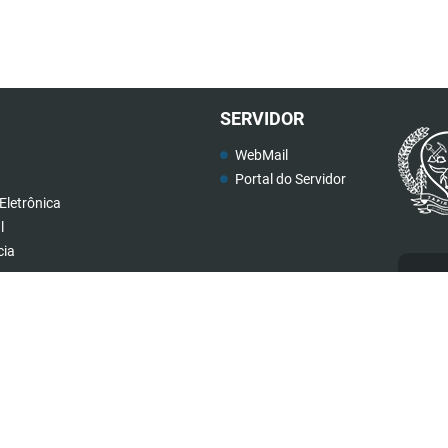
Paiv
ro
Chav
Mart
in
a
Rodri
es de
ins
Mar
gues
Alme
Ribei
il
ques
ida
ro
or
re
SERVIDOR
WebMail
Portal do Servidor
Eletrônica
l
cia
teis
Ca
(34) 3199-2880
governo@tapira.mg.gov.br
Atendimento de segunda a sexta, das 08:00 às
17:00 horas.