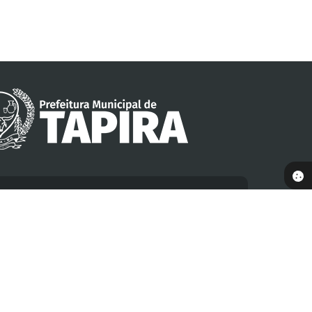
es
enço
es
Souz
Sant
Pont
a
os
es
Sant
os
Newsletter
dastre-se para receber informativos da Prefeitura em
seu e-mail
Nome
E-mail